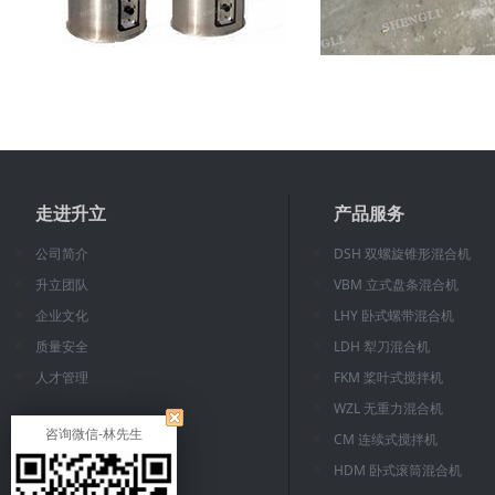
走进升立
产品服务
公司简介
DSH 双螺旋锥形混合机
升立团队
VBM 立式盘条混合机
企业文化
LHY 卧式螺带混合机
质量安全
LDH 犁刀混合机
人才管理
FKM 桨叶式搅拌机
WZL 无重力混合机
咨询微信-林先生
CM 连续式搅拌机
HDM 卧式滚筒混合机