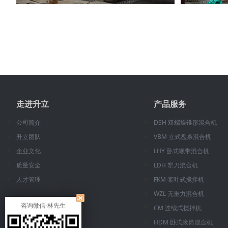
走进升立
产品服务
公司简介
DSH 双螺旋锥形混合机
升立团队
VBM 立式盘条混合机
企业文化
LHY 卧式螺带混合机
质量安全
LDH 犁刀混合机
人才管理
FKM 桨叶式搅拌机
WZL 无重力混合机
咨询微信-林先生
CM 连续式搅拌机
HDM 卧式滚筒混合机